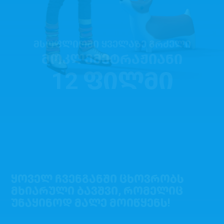
ᲛᲡᲝᲤᲚᲘᲝᲨᲘ ᲧᲕᲔᲚᲐᲖᲔ ᲒᲠᲫᲔᲚᲘ
ᲛᲝᲙᲚᲔᲛᲔᲢᲠᲐᲟᲘᲐᲜᲘ
12 ᲤᲘᲚᲛᲘ
ᲧᲝᲕᲔᲚ ᲩᲕᲔᲜᲒᲐᲜᲨᲘ ᲪᲮᲝᲕᲠᲝᲑᲡ
ᲛᲮᲘᲐᲠᲣᲚᲘ ᲑᲐᲕᲨᲕᲘ, ᲠᲝᲛᲔᲚᲘᲪ
ᲣᲜᲐᲧᲘᲜᲝᲓ ᲛᲐᲚᲔ ᲛᲝᲘᲬᲧᲔᲜᲡ!